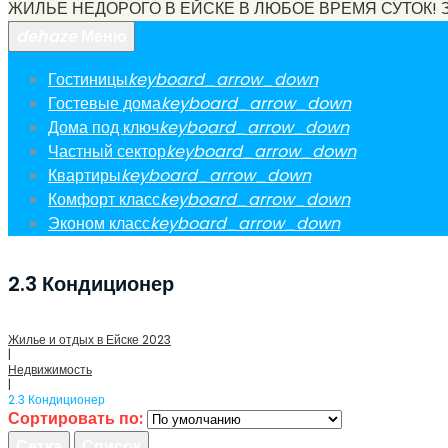
ЖИЛЬЕ НЕДОРОГО В ЕЙСКЕ В ЛЮБОЕ ВРЕМЯ СУТОК! 
dehaze
Меню
Гостиницы
keyboard_arrow_down
Гостевые дома
keyboard_arrow_down
Дома под ключ
keyboard_arrow_down
Частный сектор
keyboard_arrow_down
Квартиры
keyboard_arrow_down
Комфорт класс
keyboard_arrow_down
Эконом класс
keyboard_arrow_down
2.3 Кондиционер
Жилье и отдых в Ейске 2023
|
Недвижимость
|
2.3 Кондиционер
Сортировать по:
Сетка
Список