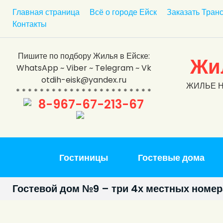
п
Главная страница
Всё о городе Ейск
Заказать Тран
е
Контакты
р
е
й
Пишите по подбору Жилья в Ейске:
Жил
т
WhatsApp ~ Viber ~ Telegram ~ Vk
и
otdih-eisk@yandex.ru
ЖИЛЬЕ Н
к
* * * * * * * * * * * * * * * * * * * * * * *
с
8-967-67-213-67
о
д
е
р
Гостиницы
Гостевые дома
ж
а
н
Гостевой дом №9 – три 4х местных номер
и
ю