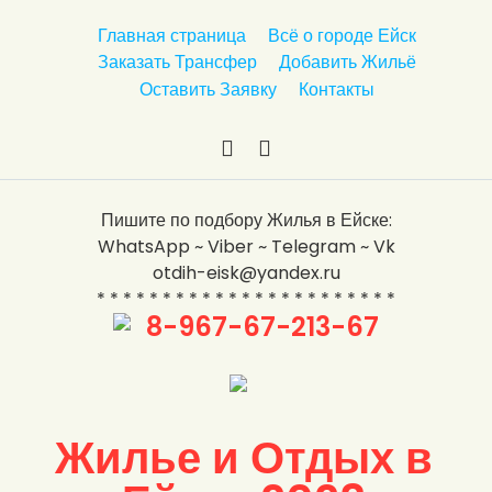
п
Главная страница
Всё о городе Ейск
е
Заказать Трансфер
Добавить Жильё
р
Оставить Заявку
Контакты
е
й
т
и
В
Y
к
к
o
Пишите по подбору Жилья в Ейске:
с
о
u
WhatsApp ~ Viber ~ Telegram ~ Vk
о
н
T
otdih-eisk@yandex.ru
д
т
u
* * * * * * * * * * * * * * * * * * * * * * *
е
а
b
8-967-67-213-67
р
к
e
ж
т
а
е
н
и
Жилье и Отдых в
ю