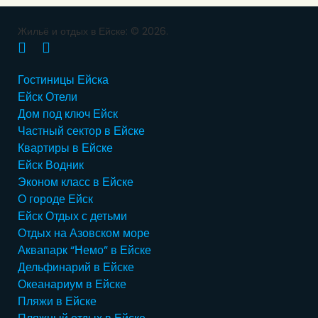
Жильё и отдых в Ейске: © 2026.
В
Y
Гостиницы Ейска
к
o
Ейск Отели
о
u
Дом под ключ Ейск
н
T
Частный сектор в Ейске
т
u
Квартиры в Ейске
а
b
Ейск Водник
к
e
Эконом класс в Ейске
т
О городе Ейск
е
Ейск Отдых с детьми
Отдых на Азовском море
Аквапарк “Немо” в Ейске
Дельфинарий в Ейске
Океанариум в Ейске
Пляжи в Ейске