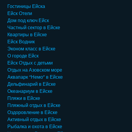
Гостиницы Ейска
к
o
Ейск Отели
о
u
Дом под ключ Ейск
н
T
Частный сектор в Ейске
т
u
Квартиры в Ейске
а
b
Ейск Водник
к
e
Эконом класс в Ейске
т
О городе Ейск
е
Ейск Отдых с детьми
Отдых на Азовском море
Аквапарк “Немо” в Ейске
Дельфинарий в Ейске
Океанариум в Ейске
Пляжи в Ейске
Пляжный отдых в Ейске
Оздоровление в Ейске
Активный отдых в Ейске
Рыбалка и охота в Ейске