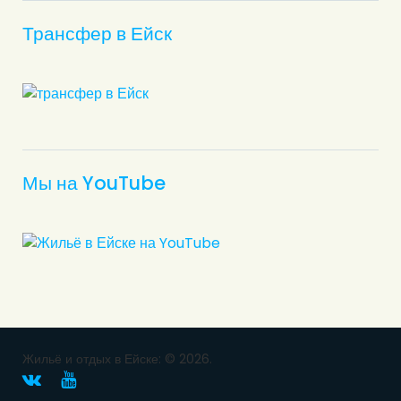
Трансфер в Ейск
Мы на YouTube
Жильё и отдых в Ейске: © 2026.
В
Y