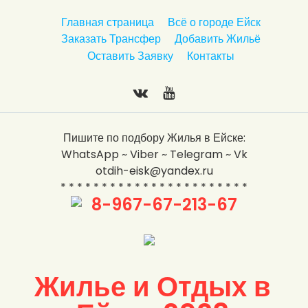
п
Главная страница
Всё о городе Ейск
е
Заказать Трансфер
Добавить Жильё
р
Оставить Заявку
Контакты
е
й
т
и
В
Y
к
к
o
Пишите по подбору Жилья в Ейске:
с
о
u
WhatsApp ~ Viber ~ Telegram ~ Vk
о
н
T
otdih-eisk@yandex.ru
д
т
u
* * * * * * * * * * * * * * * * * * * * * * *
е
а
b
8-967-67-213-67
р
к
e
ж
т
а
е
н
и
Жилье и Отдых в
ю