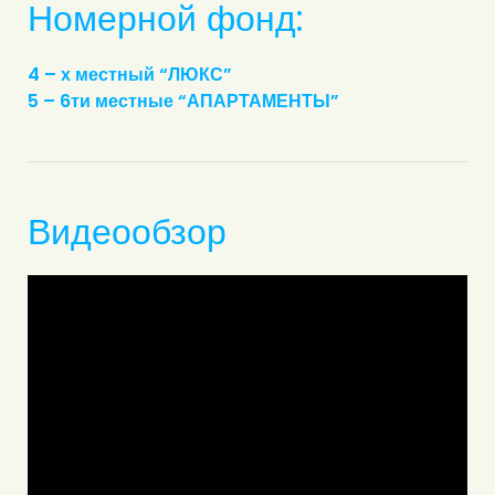
Номерной фонд:
4 – х местный “ЛЮКС”
5 – 6ти местные “АПАРТАМЕНТЫ”
Видеообзор