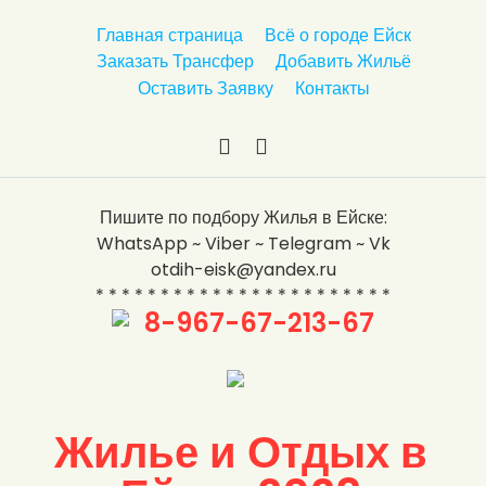
п
Главная страница
Всё о городе Ейск
е
Заказать Трансфер
Добавить Жильё
р
Оставить Заявку
Контакты
е
й
т
и
В
Y
к
к
o
Пишите по подбору Жилья в Ейске:
с
о
u
WhatsApp ~ Viber ~ Telegram ~ Vk
о
н
T
otdih-eisk@yandex.ru
д
т
u
* * * * * * * * * * * * * * * * * * * * * * *
е
а
b
8-967-67-213-67
р
к
e
ж
т
а
е
н
и
Жилье и Отдых в
ю