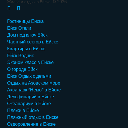
Жильё и отдых в Ейске: © 2026.
В
Y
Гостиницы Ейска
к
o
Ейск Отели
о
u
Дом под ключ Ейск
н
T
Частный сектор в Ейске
т
u
Квартиры в Ейске
а
b
Ейск Водник
к
e
Эконом класс в Ейске
т
О городе Ейск
е
Ейск Отдых с детьми
Отдых на Азовском море
Аквапарк “Немо” в Ейске
Дельфинарий в Ейске
Океанариум в Ейске
Пляжи в Ейске
Пляжный отдых в Ейске
Оздоровление в Ейске