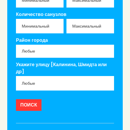
Количество санузлов
Район города
Укажите улицу [Калинина, Шмидта или
др]
ПОИСК