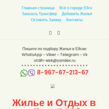
п
Главная страница
Всё о городе Ейск
е
Заказать Трансфер
Добавить Жильё
р
Оставить Заявку
Контакты
е
й
т
и
В
Y
к
к
o
Пишите по подбору Жилья в Ейске:
с
о
u
WhatsApp ~ Viber ~ Telegram ~ Vk
о
н
T
otdih-eisk@yandex.ru
д
т
u
* * * * * * * * * * * * * * * * * * * * * * *
е
а
b
8-967-67-213-67
р
к
e
ж
т
а
е
н
и
Жилье и Отдых в
ю